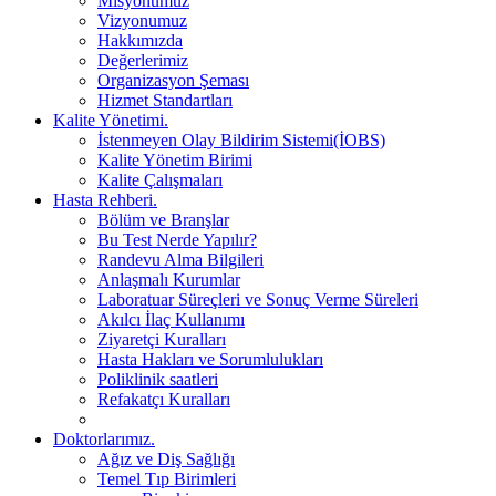
Misyonumuz
Vizyonumuz
Hakkımızda
Değerlerimiz
Organizasyon Şeması
Hizmet Standartları
Kalite Yönetimi.
İstenmeyen Olay Bildirim Sistemi(İOBS)
Kalite Yönetim Birimi
Kalite Çalışmaları
Hasta Rehberi.
Bölüm ve Branşlar
Bu Test Nerde Yapılır?
Randevu Alma Bilgileri
Anlaşmalı Kurumlar
Laboratuar Süreçleri ve Sonuç Verme Süreleri
Akılcı İlaç Kullanımı
Ziyaretçi Kuralları
Hasta Hakları ve Sorumlulukları
Poliklinik saatleri
Refakatçı Kuralları
Doktorlarımız.
Ağız ve Diş Sağlığı
Temel Tıp Birimleri