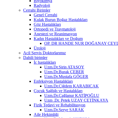
Biyokimya
Radyoloji
Cerrahi Birimler
Genel Cerrahi
Kulak Burun Boğaz Hastalıkları
Göz Hastalıkları
Ortopedi ve Travmatoloji
Anestezi ve Reanimasyon
Kadın Hastalıkları ve Doğum
OP. DR HANDE NUR DOĞANAY CEY
Üroloji
Acil Servis Doktorlarımız
Dahili birimler
İç hastalıkları
Uzm.Dr.Şirin ATASOY
Uzm.Dr.Burak ÇEBER
Uzm.Dr.Mustafa GÖGER
Enfeksiyon Hastalıkları
Uzm.Dr.Çiğdem KARABIÇAK
Çocuk Sağlığı ve Hastalıkları
Uzm.Dr.Çağlanur KATİPOĞLU
Uzm .Dr. Petek UZAY ÇETİNKAYA
Fizik Tedavi ve Rehabilitasyon
Uzm.Dr.Serye SARAK
Aile Hekimliği