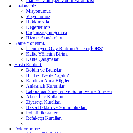
İdari ve Mali İşler Müdür Yardımcısı
Hastanemiz.
Misyonumuz
Vizyonumuz
Hakkımızda
Değerlerimiz
Organizasyon Şeması
Hizmet Standartları
Kalite Yönetimi.
İstenmeyen Olay Bildirim Sistemi(İOBS)
Kalite Yönetim Birimi
Kalite Çalışmaları
Hasta Rehberi.
Bölüm ve Branşlar
Bu Test Nerde Yapılır?
Randevu Alma Bilgileri
Anlaşmalı Kurumlar
Laboratuar Süreçleri ve Sonuç Verme Süreleri
Akılcı İlaç Kullanımı
Ziyaretçi Kuralları
Hasta Hakları ve Sorumlulukları
Poliklinik saatleri
Refakatçı Kuralları
Doktorlarımız.