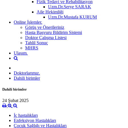
Fizik Tedavi ve Rehabilitasyon
Uzm.Dr.Serye SARAK
Aile Hekimliği
Uzm.Dr.Mustafa KURUM
Online İşlemler.
Görüş ve Önerileriniz
Hasta Başvuru Bildirim Sistemi
Doktor Çalışma Listesi
Tahlil Sonuç
MHRS
Ulaşım.
Doktorlarımız.
Dahili birimler
Dahili birimler
24 Şubat 2025
İç hastalıkları
Enfeksiyon Hastalıkları
Çocuk Sağlığı ve Hastalıkları