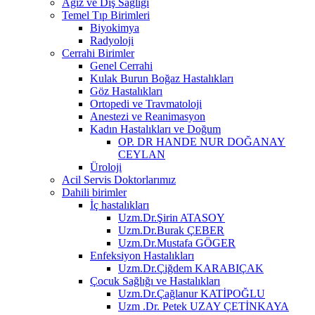
Ağız ve Diş Sağlığı
Temel Tıp Birimleri
Biyokimya
Radyoloji
Cerrahi Birimler
Genel Cerrahi
Kulak Burun Boğaz Hastalıkları
Göz Hastalıkları
Ortopedi ve Travmatoloji
Anestezi ve Reanimasyon
Kadın Hastalıkları ve Doğum
OP. DR HANDE NUR DOĞANAY
CEYLAN
Üroloji
Acil Servis Doktorlarımız
Dahili birimler
İç hastalıkları
Uzm.Dr.Şirin ATASOY
Uzm.Dr.Burak ÇEBER
Uzm.Dr.Mustafa GÖGER
Enfeksiyon Hastalıkları
Uzm.Dr.Çiğdem KARABIÇAK
Çocuk Sağlığı ve Hastalıkları
Uzm.Dr.Çağlanur KATİPOĞLU
Uzm .Dr. Petek UZAY ÇETİNKAYA