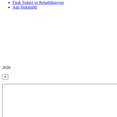
Fizik Tedavi ve Rehabilitasyon
Aile Hekimliği
2026
×