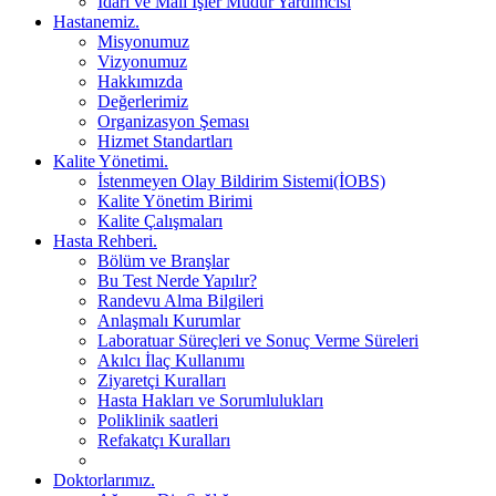
İdari ve Mali İşler Müdür Yardımcısı
Hastanemiz.
Misyonumuz
Vizyonumuz
Hakkımızda
Değerlerimiz
Organizasyon Şeması
Hizmet Standartları
Kalite Yönetimi.
İstenmeyen Olay Bildirim Sistemi(İOBS)
Kalite Yönetim Birimi
Kalite Çalışmaları
Hasta Rehberi.
Bölüm ve Branşlar
Bu Test Nerde Yapılır?
Randevu Alma Bilgileri
Anlaşmalı Kurumlar
Laboratuar Süreçleri ve Sonuç Verme Süreleri
Akılcı İlaç Kullanımı
Ziyaretçi Kuralları
Hasta Hakları ve Sorumlulukları
Poliklinik saatleri
Refakatçı Kuralları
Doktorlarımız.