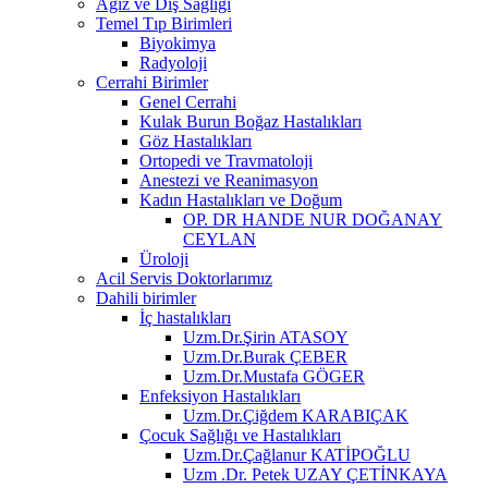
Ağız ve Diş Sağlığı
Temel Tıp Birimleri
Biyokimya
Radyoloji
Cerrahi Birimler
Genel Cerrahi
Kulak Burun Boğaz Hastalıkları
Göz Hastalıkları
Ortopedi ve Travmatoloji
Anestezi ve Reanimasyon
Kadın Hastalıkları ve Doğum
OP. DR HANDE NUR DOĞANAY
CEYLAN
Üroloji
Acil Servis Doktorlarımız
Dahili birimler
İç hastalıkları
Uzm.Dr.Şirin ATASOY
Uzm.Dr.Burak ÇEBER
Uzm.Dr.Mustafa GÖGER
Enfeksiyon Hastalıkları
Uzm.Dr.Çiğdem KARABIÇAK
Çocuk Sağlığı ve Hastalıkları
Uzm.Dr.Çağlanur KATİPOĞLU
Uzm .Dr. Petek UZAY ÇETİNKAYA