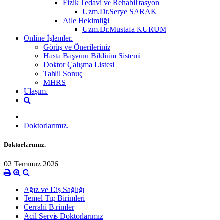
Fizik Tedavi ve Rehabilitasyon
Uzm.Dr.Serye SARAK
Aile Hekimliği
Uzm.Dr.Mustafa KURUM
Online İşlemler.
Görüş ve Önerileriniz
Hasta Başvuru Bildirim Sistemi
Doktor Çalışma Listesi
Tahlil Sonuç
MHRS
Ulaşım.
Doktorlarımız.
Doktorlarımız.
02 Temmuz 2026
Ağız ve Diş Sağlığı
Temel Tıp Birimleri
Cerrahi Birimler
Acil Servis Doktorlarımız