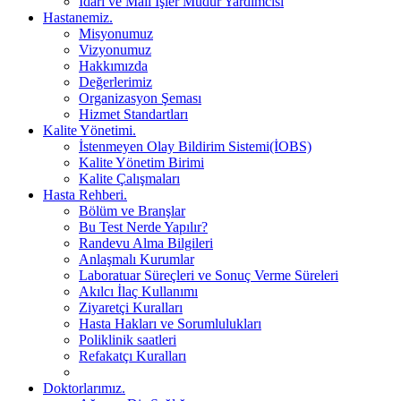
İdari ve Mali İşler Müdür Yardımcısı
Hastanemiz.
Misyonumuz
Vizyonumuz
Hakkımızda
Değerlerimiz
Organizasyon Şeması
Hizmet Standartları
Kalite Yönetimi.
İstenmeyen Olay Bildirim Sistemi(İOBS)
Kalite Yönetim Birimi
Kalite Çalışmaları
Hasta Rehberi.
Bölüm ve Branşlar
Bu Test Nerde Yapılır?
Randevu Alma Bilgileri
Anlaşmalı Kurumlar
Laboratuar Süreçleri ve Sonuç Verme Süreleri
Akılcı İlaç Kullanımı
Ziyaretçi Kuralları
Hasta Hakları ve Sorumlulukları
Poliklinik saatleri
Refakatçı Kuralları
Doktorlarımız.