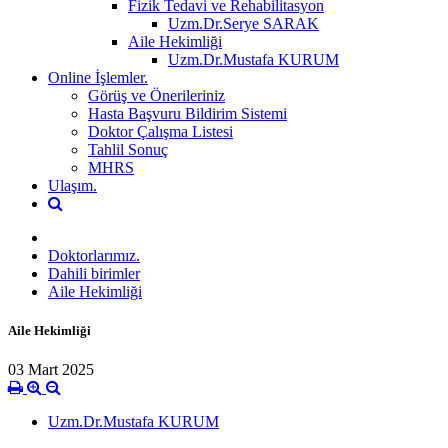
Fizik Tedavi ve Rehabilitasyon
Uzm.Dr.Serye SARAK
Aile Hekimliği
Uzm.Dr.Mustafa KURUM
Online İşlemler.
Görüş ve Önerileriniz
Hasta Başvuru Bildirim Sistemi
Doktor Çalışma Listesi
Tahlil Sonuç
MHRS
Ulaşım.
Doktorlarımız.
Dahili birimler
Aile Hekimliği
Aile Hekimliği
03 Mart 2025
Uzm.Dr.Mustafa KURUM