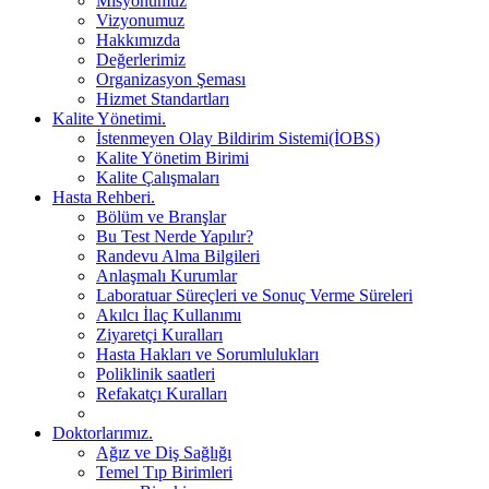
Misyonumuz
Vizyonumuz
Hakkımızda
Değerlerimiz
Organizasyon Şeması
Hizmet Standartları
Kalite Yönetimi.
İstenmeyen Olay Bildirim Sistemi(İOBS)
Kalite Yönetim Birimi
Kalite Çalışmaları
Hasta Rehberi.
Bölüm ve Branşlar
Bu Test Nerde Yapılır?
Randevu Alma Bilgileri
Anlaşmalı Kurumlar
Laboratuar Süreçleri ve Sonuç Verme Süreleri
Akılcı İlaç Kullanımı
Ziyaretçi Kuralları
Hasta Hakları ve Sorumlulukları
Poliklinik saatleri
Refakatçı Kuralları
Doktorlarımız.
Ağız ve Diş Sağlığı
Temel Tıp Birimleri