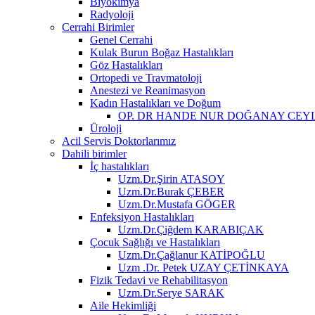
Biyokimya
Radyoloji
Cerrahi Birimler
Genel Cerrahi
Kulak Burun Boğaz Hastalıkları
Göz Hastalıkları
Ortopedi ve Travmatoloji
Anestezi ve Reanimasyon
Kadın Hastalıkları ve Doğum
OP. DR HANDE NUR DOĞANAY CEY
Üroloji
Acil Servis Doktorlarımız
Dahili birimler
İç hastalıkları
Uzm.Dr.Şirin ATASOY
Uzm.Dr.Burak ÇEBER
Uzm.Dr.Mustafa GÖGER
Enfeksiyon Hastalıkları
Uzm.Dr.Çiğdem KARABIÇAK
Çocuk Sağlığı ve Hastalıkları
Uzm.Dr.Çağlanur KATİPOĞLU
Uzm .Dr. Petek UZAY ÇETİNKAYA
Fizik Tedavi ve Rehabilitasyon
Uzm.Dr.Serye SARAK
Aile Hekimliği