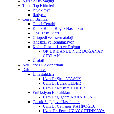
Ağız ve Diş Sağlığı
Temel Tıp Birimleri
Biyokimya
Radyoloji
Cerrahi Birimler
Genel Cerrahi
Kulak Burun Boğaz Hastalıkları
Göz Hastalıkları
Ortopedi ve Travmatoloji
Anestezi ve Reanimasyon
Kadın Hastalıkları ve Doğum
OP. DR HANDE NUR DOĞANAY
CEYLAN
Üroloji
Acil Servis Doktorlarımız
Dahili birimler
İç hastalıkları
Uzm.Dr.Şirin ATASOY
Uzm.Dr.Burak ÇEBER
Uzm.Dr.Mustafa GÖGER
Enfeksiyon Hastalıkları
Uzm.Dr.Çiğdem KARABIÇAK
Çocuk Sağlığı ve Hastalıkları
Uzm.Dr.Çağlanur KATİPOĞLU
Uzm .Dr. Petek UZAY ÇETİNKAYA