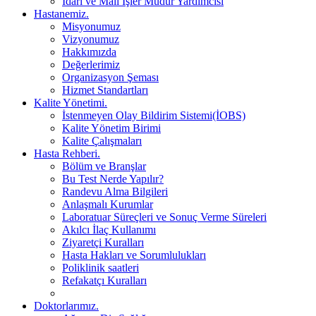
İdari ve Mali İşler Müdür Yardımcısı
Hastanemiz.
Misyonumuz
Vizyonumuz
Hakkımızda
Değerlerimiz
Organizasyon Şeması
Hizmet Standartları
Kalite Yönetimi.
İstenmeyen Olay Bildirim Sistemi(İOBS)
Kalite Yönetim Birimi
Kalite Çalışmaları
Hasta Rehberi.
Bölüm ve Branşlar
Bu Test Nerde Yapılır?
Randevu Alma Bilgileri
Anlaşmalı Kurumlar
Laboratuar Süreçleri ve Sonuç Verme Süreleri
Akılcı İlaç Kullanımı
Ziyaretçi Kuralları
Hasta Hakları ve Sorumlulukları
Poliklinik saatleri
Refakatçı Kuralları
Doktorlarımız.