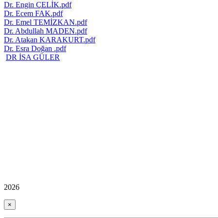
Dr. Engin ÇELİK.pdf
Dr. Ecem FAK.pdf
Dr. Emel TEMİZKAN.pdf
Dr. Abdullah MADEN.pdf
Dr. Atakan KARAKURT.pdf
Dr. Esra Doğan .pdf
DR İSA GÜLER
2026
×