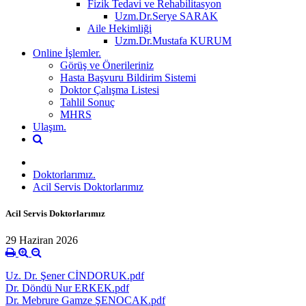
Fizik Tedavi ve Rehabilitasyon
Uzm.Dr.Serye SARAK
Aile Hekimliği
Uzm.Dr.Mustafa KURUM
Online İşlemler.
Görüş ve Önerileriniz
Hasta Başvuru Bildirim Sistemi
Doktor Çalışma Listesi
Tahlil Sonuç
MHRS
Ulaşım.
Doktorlarımız.
Acil Servis Doktorlarımız
Acil Servis Doktorlarımız
29 Haziran 2026
Uz. Dr. Şener CİNDORUK.pdf
Dr. Döndü Nur ERKEK.pdf
Dr. Mebrure Gamze ŞENOCAK.pdf