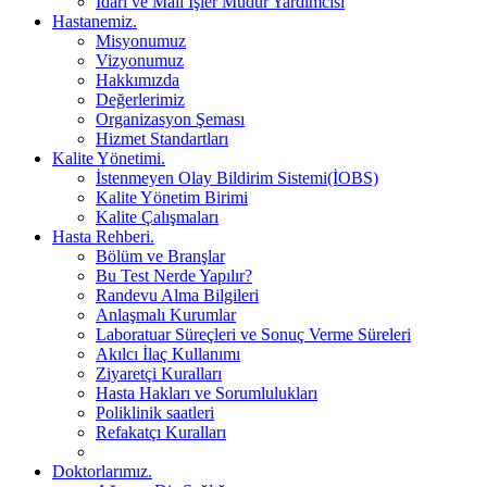
İdari ve Mali İşler Müdür Yardımcısı
Hastanemiz.
Misyonumuz
Vizyonumuz
Hakkımızda
Değerlerimiz
Organizasyon Şeması
Hizmet Standartları
Kalite Yönetimi.
İstenmeyen Olay Bildirim Sistemi(İOBS)
Kalite Yönetim Birimi
Kalite Çalışmaları
Hasta Rehberi.
Bölüm ve Branşlar
Bu Test Nerde Yapılır?
Randevu Alma Bilgileri
Anlaşmalı Kurumlar
Laboratuar Süreçleri ve Sonuç Verme Süreleri
Akılcı İlaç Kullanımı
Ziyaretçi Kuralları
Hasta Hakları ve Sorumlulukları
Poliklinik saatleri
Refakatçı Kuralları
Doktorlarımız.