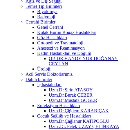
Ağız ve Diş Sağlığı
Temel Tıp Birimleri
Biyokimya
Radyoloji
Cerrahi Birimler
Genel Cerrahi
Kulak Burun Boğaz Hastalıkları
Göz Hastalıkları
Ortopedi ve Travmatoloji
Anestezi ve Reanimasyon
Kadın Hastalıkları ve Doğum
OP. DR HANDE NUR DOĞANAY
CEYLAN
Üroloji
Acil Servis Doktorlarımız
Dahili birimler
İç hastalıkları
Uzm.Dr.Şirin ATASOY
Uzm.Dr.Burak ÇEBER
Uzm.Dr.Mustafa GÖGER
Enfeksiyon Hastalıkları
Uzm.Dr.Çiğdem KARABIÇAK
Çocuk Sağlığı ve Hastalıkları
Uzm.Dr.Çağlanur KATİPOĞLU
Uzm .Dr. Petek UZAY ÇETİNKAYA